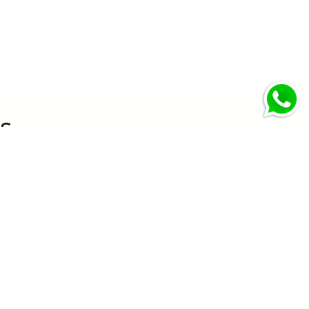
s
zclados