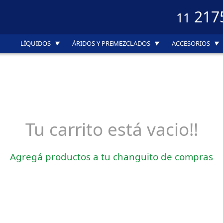
217
11
LÍQUIDOS
ÁRIDOS Y PREMEZCLADOS
ACCESORIOS
▼
▼
▼
Tu carrito está vacio!!
Agregá productos a tu changuito de compras