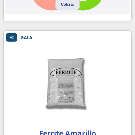
Cotizar
GALA
90
Ferrite Amarillo