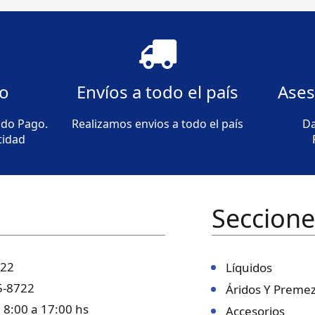
go
Envíos a todo el país
Ases
ado Pago.
Realizamos envios a todo el país
Da
tidad
Seccione
722
Líquidos
5-8722
Áridos Y Preme
 8:00 a 17:00 hs
Accesorios