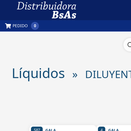
PEDIDO
0
Líquidos
»
DILUYEN
GALA
GALA
587
4