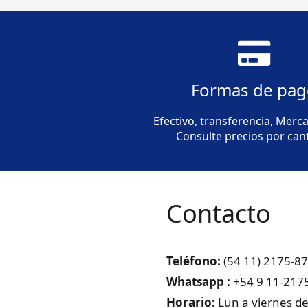
Formas de pa
Efectivo, transferencia, Merc
Consulte precios por can
Contacto
Teléfono:
(54 11) 2175-8
Whatsapp :
+54 9 11-217
Horario:
Lun a viernes de