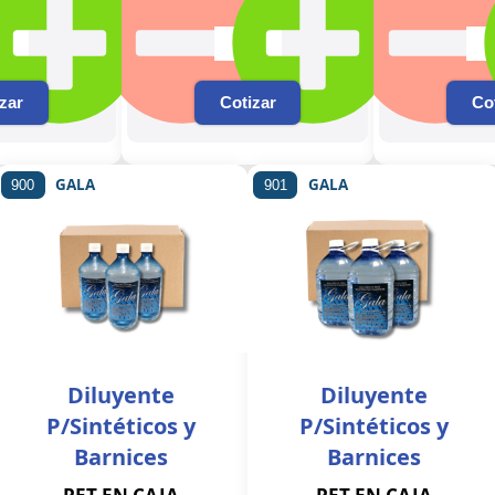
zar
Cotizar
Co
GALA
GALA
900
901
Diluyente
Diluyente
P/Sintéticos y
P/Sintéticos y
Barnices
Barnices