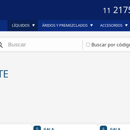
217
11
LÍQUIDOS
ÁRIDOS Y PREMEZCLADOS
ACCESORIOS
▼
▼
▼
Buscar por códig
TE
GALA
GALA
5
6