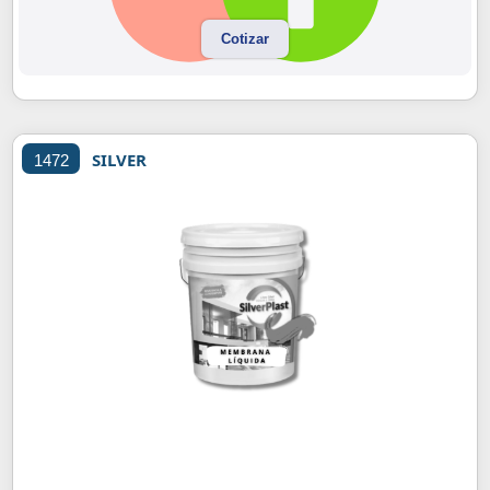
Cotizar
SILVER
1472