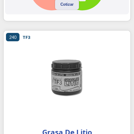
Cotizar
TF3
240
Grasa De Litio